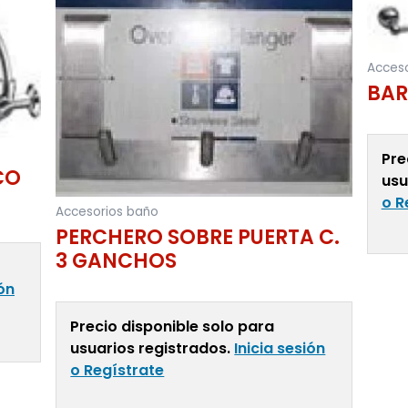
Acceso
BAR
Pre
CO
usu
o R
Accesorios baño
PERCHERO SOBRE PUERTA C.
3 GANCHOS
Leer 
ión
Precio disponible solo para
usuarios registrados.
Inicia sesión
o Regístrate