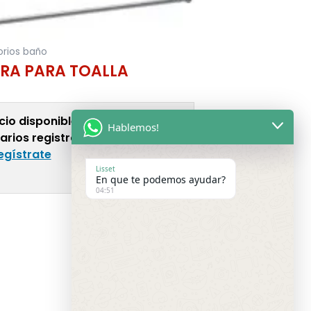
rios baño
RA PARA TOALLA
cio disponible solo para
Hablemos!
arios registrados.
Inicia sesión
egístrate
Lisset
En que te podemos ayudar?
04:51
Más