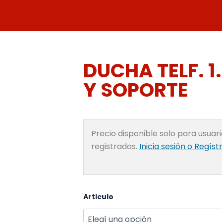
Ir
al
contenido
DUCHA TELF. 1
Y SOPORTE
Precio disponible solo para usuar
registrados.
Inicia sesión o Regíst
DUCHA
Articulo
TELF.
1.5