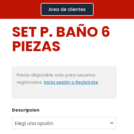
Ir
Area de clientes
al
contenido
SET P. BAÑO 6
PIEZAS
Precio disponible solo para usuarios
registrados.
Inicia sesión o Regístrate
SET
Descripcion
P.
BAÑO
6
PIEZAS