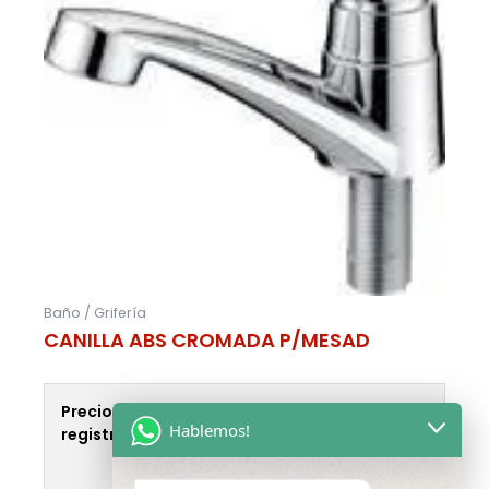
Baño / Grifería
CANILLA ABS CROMADA P/MESAD
Precio disponible solo para usuarios
Hablemos!
registrados.
Inicia sesión o Regístrate