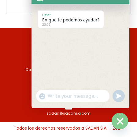
Lisset
En que te podemos ayudar?
23:03
Camino Casavalle 4387 Montevideo, Uruguay
Tel: (598) 2357 2727
"+chaty_settings.lang.emoji_picker+"
undefined
Fax: (598) 2357 2727 int. 123
WhatsApp
Message
sadan@sadansa.com
Todos los derechos reservados a SADAN S.A. – 2024
Hide
chaty