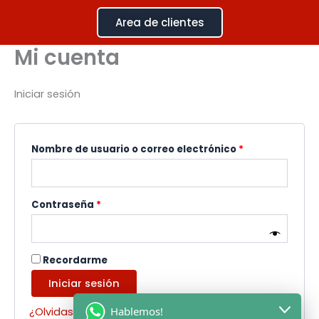
Ir
Requerido
Requerido
Area de clientes
al
contenido
Mi cuenta
Iniciar sesión
Nombre de usuario o correo electrónico
*
Contraseña
*
Recordarme
Iniciar sesión
Hablemos!
¿Olvidaste la contraseña?