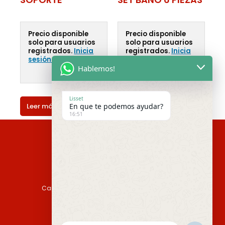
Precio disponible
Precio disponible
solo para usuarios
solo para usuarios
registrados.
Inicia
registrados.
Inicia
sesión o Regístrate
sesión o Regístrate
Hablemos!
Lisset
En que te podemos ayudar?
Leer más
Leer más
16:51
Camino Casavalle 4387 Montevideo, Uruguay
Tel: (598) 2357 2727