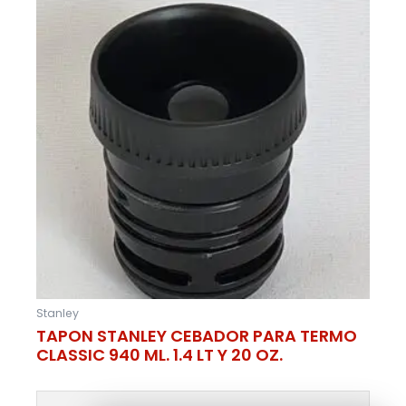
Stanley
TAPON STANLEY CEBADOR PARA TERMO
CLASSIC 940 ML. 1.4 LT Y 20 OZ.