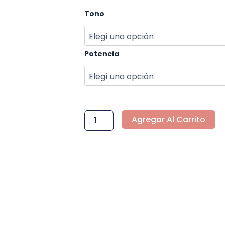
LAMPARA
Tono
LED
C.CUBIERTA
PLASTICA
E27
Potencia
-
220
V
cantidad
Agregar Al Carrito