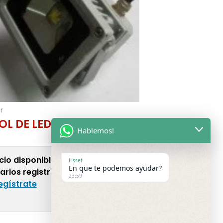
r
OL DE LED – 6400 K
Hablemos!
cio disponible solo para
Lisset
En que te podemos ayudar?
arios registrados.
Inicia sesión
23:59
egístrate