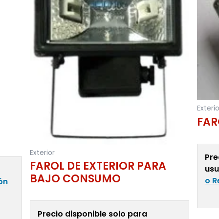
Exterio
FAR
Exterior
Pre
FAROL DE EXTERIOR PARA
usu
BAJO CONSUMO
o R
ión
Precio disponible solo para