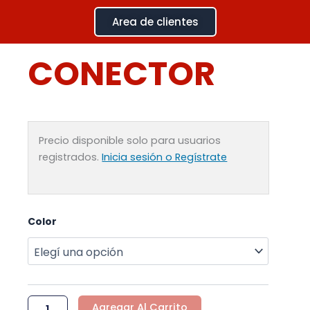
Ir
Area de clientes
al
contenido
CONECTOR
Precio disponible solo para usuarios
registrados.
Inicia sesión o Regístrate
CONECTOR
Color
cantidad
Agregar Al Carrito