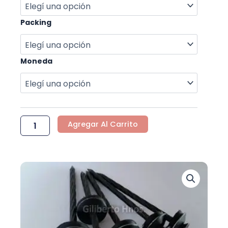
TECHO
CON
GOMA
Packing
cantidad
Moneda
Agregar Al Carrito