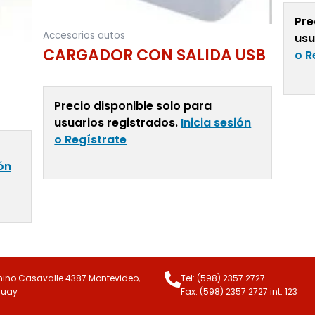
Pre
Accesorios autos
usu
CARGADOR CON SALIDA USB
o R
Precio disponible solo para
Leer 
usuarios registrados.
Inicia sesión
o Regístrate
ión
Leer Más
no Casavalle 4387 Montevideo,
Tel: (598) 2357 2727
guay
Fax: (598) 2357 2727 int. 123