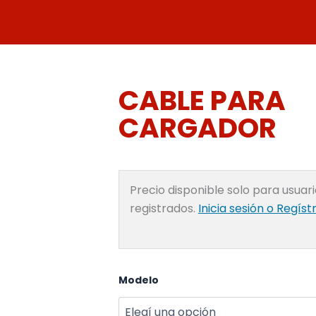
Ir
al
contenido
CABLE PARA
CARGADOR
Precio disponible solo para usuar
registrados.
Inicia sesión o Regíst
CABLE
Modelo
PARA
CARGADOR