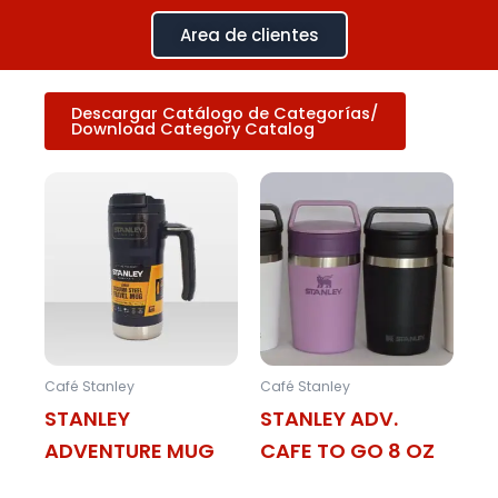
Ir
Area de clientes
al
contenido
Download Category Catalog
Café Stanley
Café Stanley
STANLEY
STANLEY ADV.
ADVENTURE MUG
CAFE TO GO 8 OZ