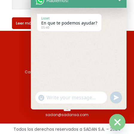
Hablemos!
Lisset
En que te podemos ayudar?
Leer más
05:40
Camino Casavalle 4387 Montevideo, Uruguay
Tel: (598) 2357 2727
"+chaty_settings.lang.emoji_picker+"
undefined
Fax: (598) 2357 2727 int. 123
WhatsApp
Message
sadan@sadansa.com
Todos los derechos reservados a SADAN S.A. – 2024
Hide