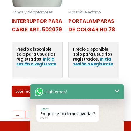
Fichas y adaptadores
Material eléctrico
INTERRUPTOR PARA
PORTALAMPARAS
CABLE ART. 502079
DE COLGAR HD 78
Precio disponible
Precio disponible
solo para usuarios
solo para usuarios
registrados.
Inicia
registrados.
Inicia
sesión o Regístrate
sesión o Regístrate
Leer más
Hablemos!
Leer más
Lisset
En que te podemos ayudar?
←
1
2
3
4
5
→
05:19