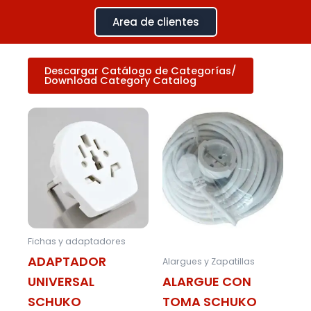
Ir
Area de clientes
al
contenido
Download Category Catalog
Fichas y adaptadores
ADAPTADOR
Alargues y Zapatillas
UNIVERSAL
ALARGUE CON
SCHUKO
TOMA SCHUKO